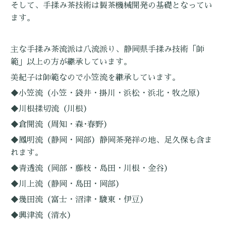
そして、手揉み茶技術は製茶機械開発の基礎となってい
ます。
主な手揉み茶流派は八流派り、静岡県手揉み技術「師
範」以上の方が継承しています。
美紀子は師範なので小笠流を継承しています。
◆小笠流（小笠・袋井・掛川・浜松・浜北・牧之原）
◆川根揉切流（川根）
◆倉開流（周知・森･春野）
◆鳳明流（静岡・岡部）
静岡茶発祥の地、足久保も含ま
れます。
◆青透流（岡部・藤枝・島田・川根・金谷）
◆川上流（静岡・島田・岡部）
◆幾田流（富士・沼津・駿東・伊豆）
◆興津流（清水）