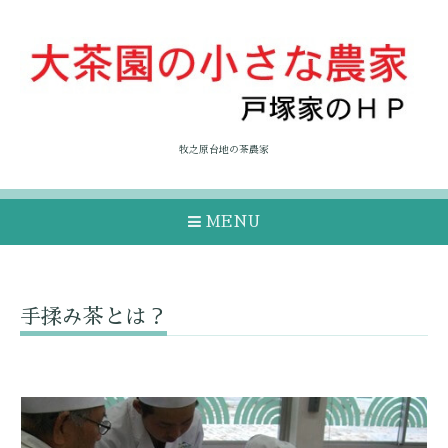
牧之原台地の茶農家
MENU
手揉み茶とは？