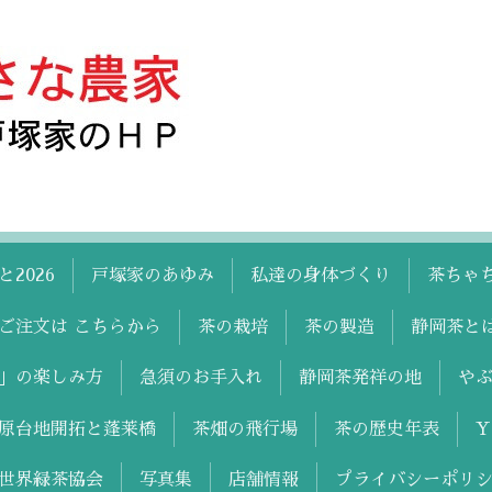
2026
戸塚家のあゆみ
私達の身体づくり
茶ちゃ
ご注文は こちらから
茶の栽培
茶の製造
静岡茶と
」の楽しみ方
急須のお手入れ
静岡茶発祥の地
や
原台地開拓と蓬莱橋
茶畑の飛行場
茶の歴史年表
世界緑茶協会
写真集
店舗情報
プライバシーポリ