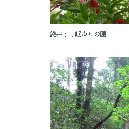
袋井：可睡ゆりの園