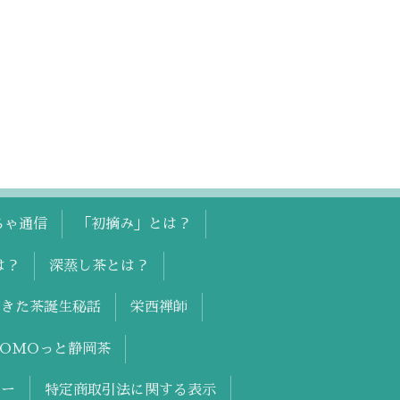
ちゃ通信
「初摘み」とは？
は？
深蒸し茶とは？
ぶきた茶誕生秘話
栄西禅師
YOMOっと静岡茶
シー
特定商取引法に関する表示